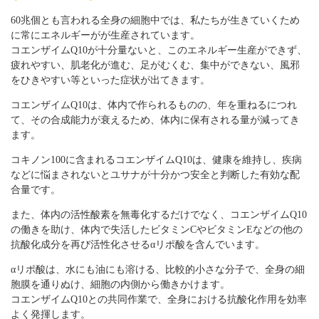
60兆個とも言われる全身の細胞中では、私たちが生きていくため
に常にエネルギーがが生産されています。
コエンザイムQ10が十分量ないと、このエネルギー生産ができず、
疲れやすい、肌老化が進む、足がむくむ、集中ができない、風邪
をひきやすい等といった症状が出てきます。
コエンザイムQ10は、体内で作られるものの、年を重ねるにつれ
て、その合成能力が衰えるため、体内に保有される量が減ってき
ます。
コキノン100に含まれるコエンザイムQ10は、健康を維持し、疾病
などに悩まされないとユサナが十分かつ安全と判断した有効な配
合量です。
また、体内の活性酸素を無毒化するだけでなく、コエンザイムQ10
の働きを助け、体内で失活したビタミンCやビタミンEなどの他の
抗酸化成分を再び活性化させるαリポ酸を含んでいます。
αリポ酸は、水にも油にも溶ける、比較的小さな分子で、全身の細
胞膜を通りぬけ、細胞の内側から働きかけます。
コエンザイムQ10との共同作業で、全身における抗酸化作用を効率
よく発揮します。